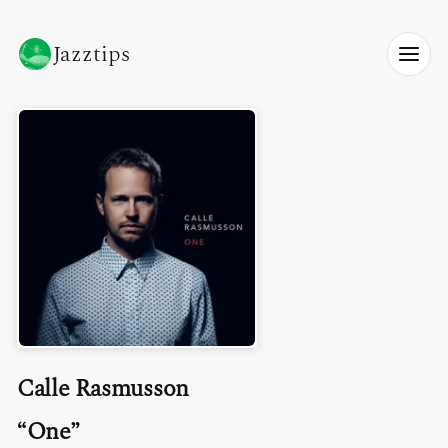
Jazztips
Calle Rasmusson
One