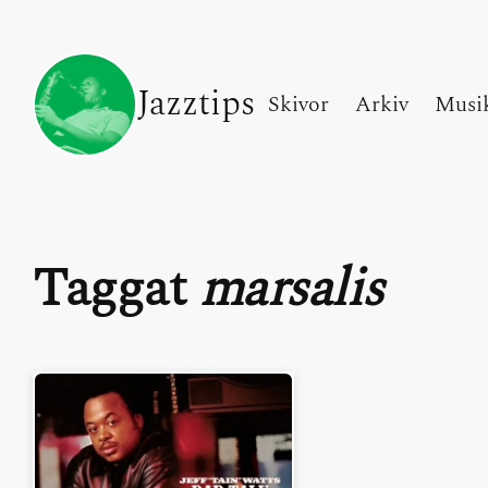
Jazztips
Skivor
Arkiv
Musi
Taggat
marsalis