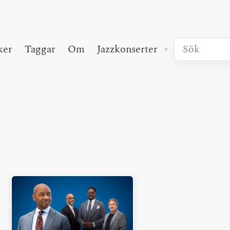
ker
Taggar
Om
Jazzkonserter
(extern länk)