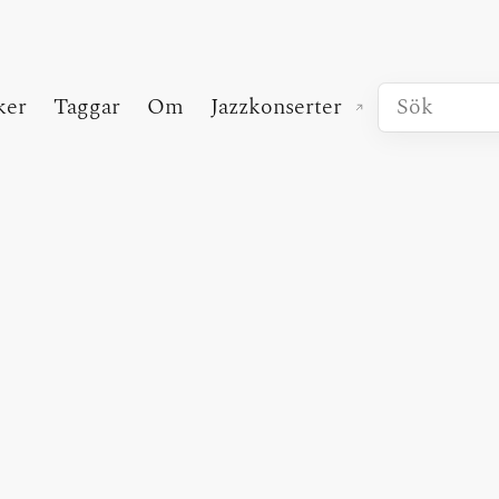
ker
Taggar
Om
Jazzkonserter
(extern länk)