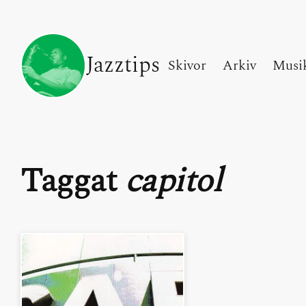
Jazztips
Skivor
Arkiv
Musi
Taggat
capitol