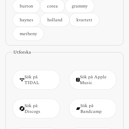
burton
corea
grammy
haynes
holland
kvartett
metheny
Utforska
Sök på
Sök på Apple
TIDAL
Music
Sök på
Sök på
Discogs
Bandcamp