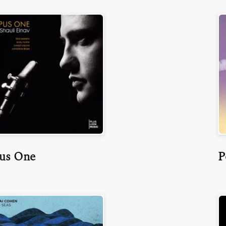
us One
P