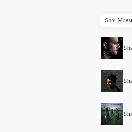
Sh
Sh
Sha