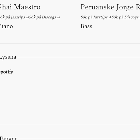
Shai Maestro
Peruanske Jorge 
ök på Jazztips →
Sök på Discogs →
Sök på Jazztips →
Sök på Discogs
Piano
Bass
Lyssna
potify
Taggar