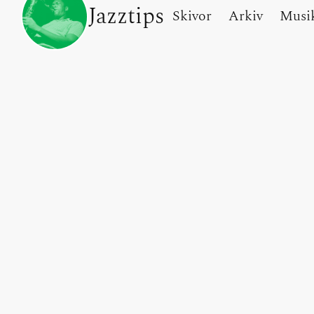
Jazztips
Skivor
Arkiv
Musi