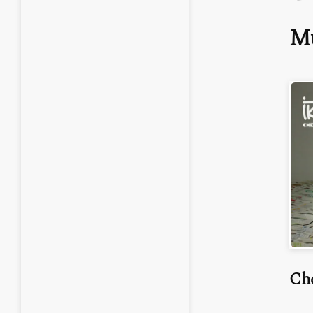
Mu
Ch