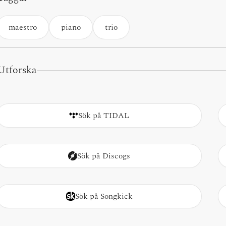
maestro
piano
trio
Utforska
Sök på TIDAL
Sök på Discogs
Sök på Songkick