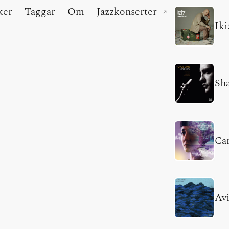
ker
Taggar
Om
Jazzkonserter
(extern länk)
Iki
Sha
Ca
Av