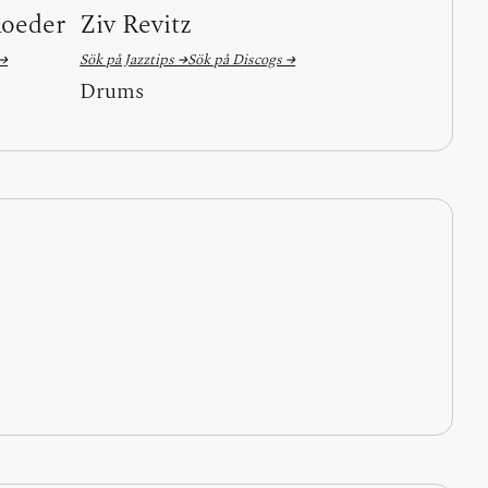
Roeder
Ziv Revitz
 →
Sök på Jazztips →
Sök på Discogs →
Drums