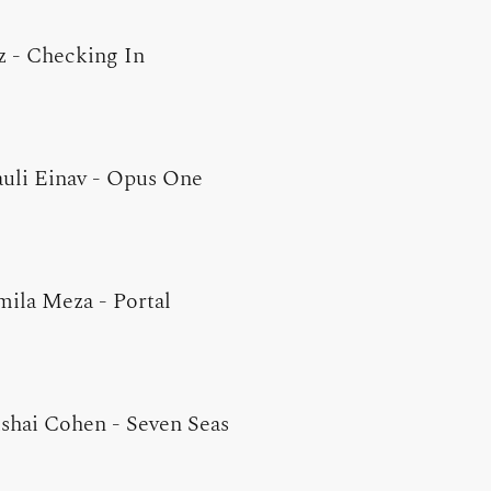
z
-
Checking In
uli Einav
-
Opus One
mila Meza
-
Portal
ishai Cohen
-
Seven Seas