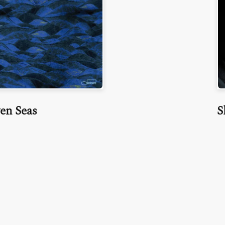
en Seas
S