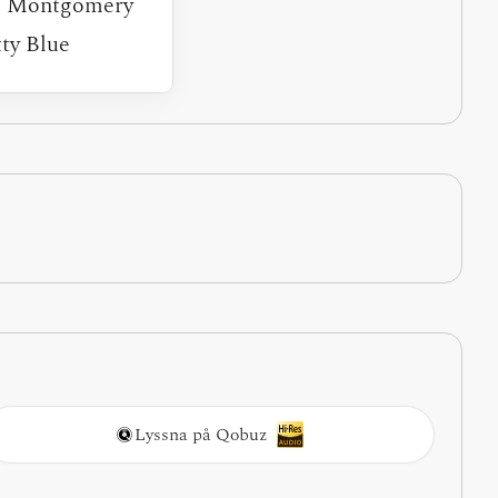
 Montgomery
tty Blue
Lyssna på Qobuz