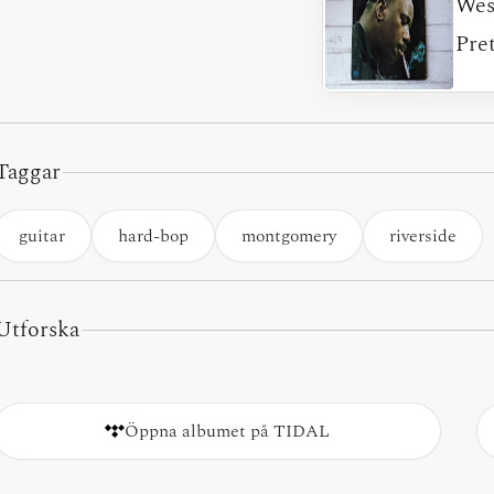
Wes
Pre
Taggar
guitar
hard-bop
montgomery
riverside
Utforska
Öppna albumet på TIDAL