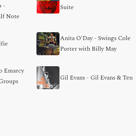
o
-
Suite
lf Note
Anita O'Day
-
Swings Cole
fie
Porter with Billy May
o Emarcy
Gil Evans
-
Gil Evans & Ten
 Groups