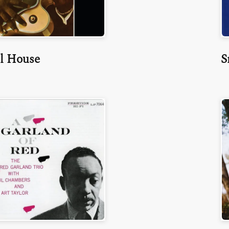
l House
S