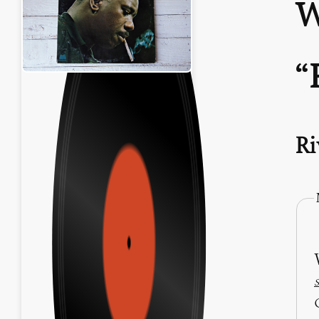
W
Ri
S