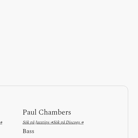
Paul Chambers
 →
Sök på Jazztips →
Sök på Discogs →
Bass