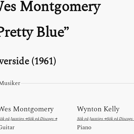
es Montgomery
Pretty Blue
verside (1961)
Musiker
Wes Montgomery
Wynton Kelly
ök på Jazztips →
Sök på Discogs →
Sök på Jazztips →
Sök på Discogs
Guitar
Piano