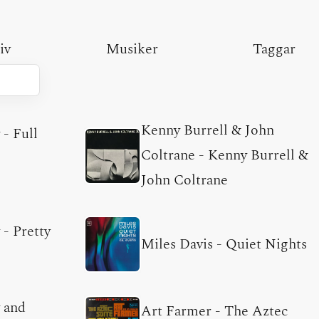
iv
Musiker
Taggar
Kenny Burrell & John
y
-
Full
Coltrane
-
Kenny Burrell &
John Coltrane
y
-
Pretty
Miles Davis
-
Quiet Nights
 and
Art Farmer
-
The Aztec