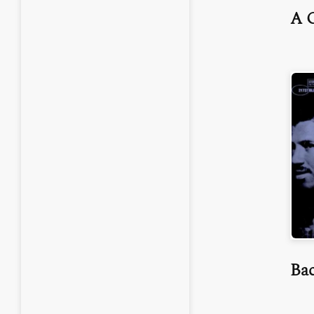
A G
Bac