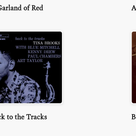
arland of Red
A
k to the Tracks
B