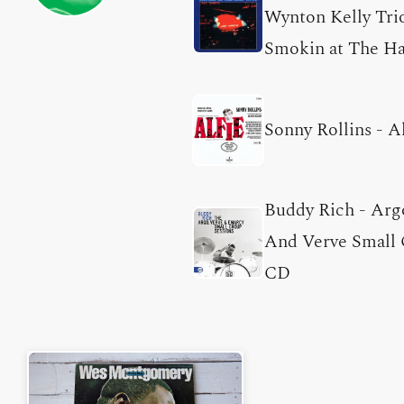
Wynton Kelly Tri
Smokin at The Ha
Sonny Rollins
-
Al
Buddy Rich
-
Arg
And Verve Small
CD