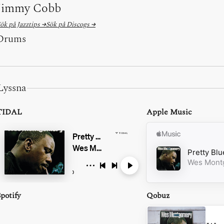
Jimmy Cobb
ök på Jazztips →
Sök på Discogs →
Drums
Lyssna
TIDAL
Apple Music
potify
Qobuz