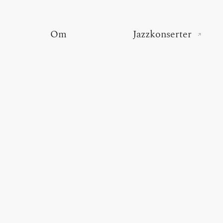
Om
Jazzkonserter
(exte