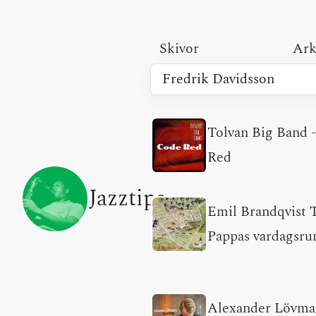
Skivor
Ark
Tolvan Big Band
Red
Jazztips
Emil Brandqvist 
Pappas vardagsr
Alexander Lövma