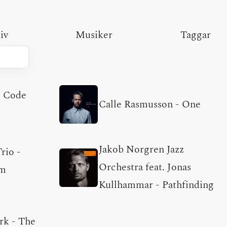
iv
Musiker
Taggar
-
Code
Calle Rasmusson
-
One
Jakob Norgren Jazz
Trio
-
Orchestra feat. Jonas
um
Kullhammar
-
Pathfinding
rk
-
The