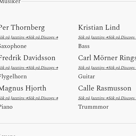
Musiker
Per Thornberg
Kristian Lind
ök på Jazztips →
Sök på Discogs →
Sök på Jazztips →
Sök på Discogs
Saxophone
Bass
Fredrik Davidsson
Carl Mörner Ring
ök på Jazztips →
Sök på Discogs →
Sök på Jazztips →
Sök på Discogs
Flygelhorn
Guitar
Magnus Hjorth
Calle Rasmusson
ök på Jazztips →
Sök på Discogs →
Sök på Jazztips →
Sök på Discogs
Piano
Trummmor