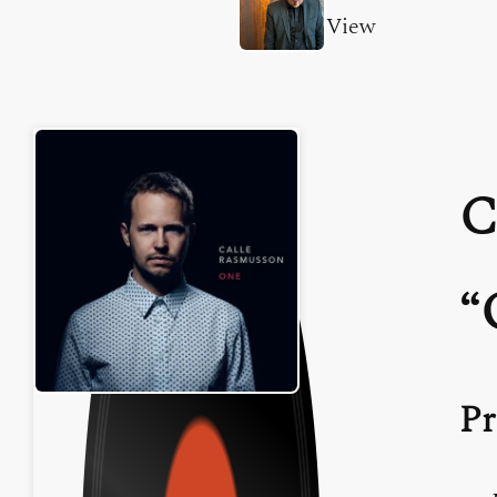
View
C
Pr