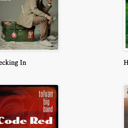
ecking In
H