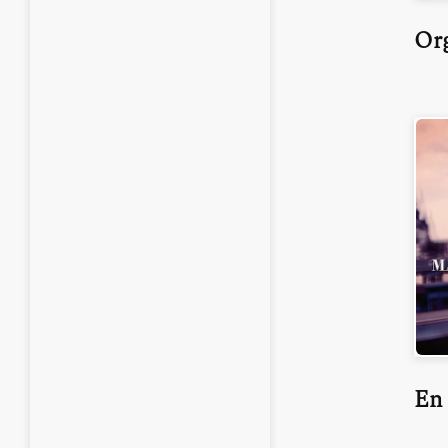
Org
En 