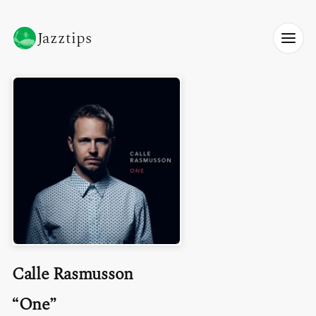
Jazztips
Calle Rasmusson
One