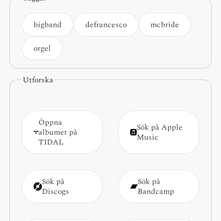
bigband
defrancesco
mcbride
orgel
Utforska
Öppna
Sök på Apple
albumet på
Music
TIDAL
Sök på
Sök på
Discogs
Bandcamp