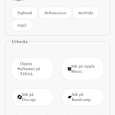
bigband
defrancesco
mcbride
orgel
Utforska
Öppna
Sök på Apple
albumet på
Music
TIDAL
Sök på
Sök på
Discogs
Bandcamp