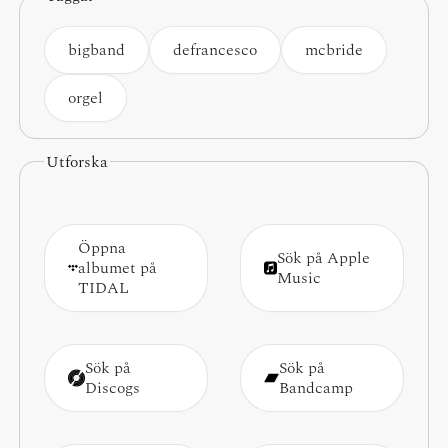
bigband
defrancesco
mcbride
orgel
Utforska
Öppna
Sök på Apple
albumet på
Music
TIDAL
Sök på
Sök på
Discogs
Bandcamp