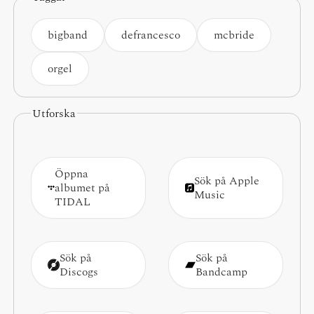
bigband
defrancesco
mcbride
orgel
Utforska
Öppna
Sök på Apple
albumet på
Music
TIDAL
Sök på
Sök på
Discogs
Bandcamp