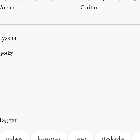
Vocals
Guitar
Lyssna
potify
Taggar
asplund
bengtsson
jones
stockholm