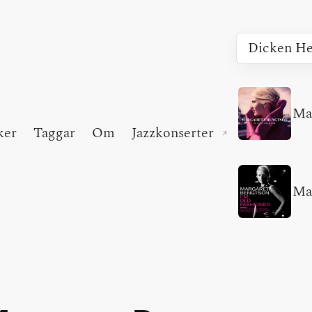
Ma
ker
Taggar
Om
Jazzkonserter
(extern länk)
Ma