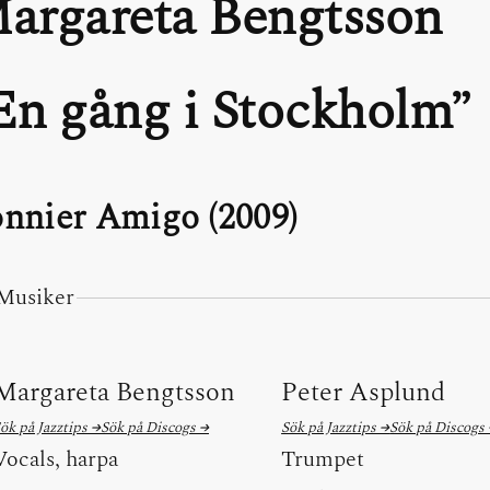
argareta Bengtsson
En gång i Stockholm
nnier Amigo (2009)
Musiker
Margareta Bengtsson
Peter Asplund
ök på Jazztips →
Sök på Discogs →
Sök på Jazztips →
Sök på Discogs
Vocals, harpa
Trumpet