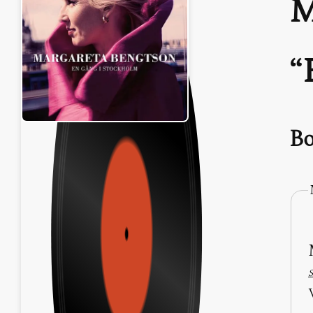
M
Bo
S