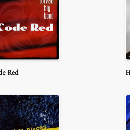
de Red
H