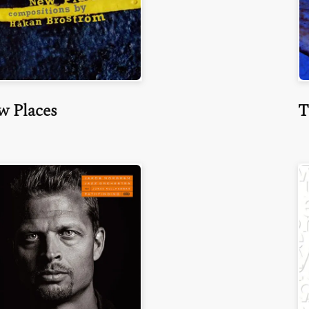
w Places
T