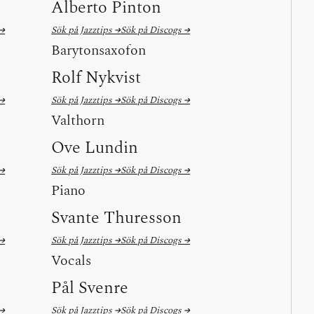
Alberto Pinton
 →
Sök på Jazztips →
Sök på Discogs →
Barytonsaxofon
Rolf Nykvist
 →
Sök på Jazztips →
Sök på Discogs →
Valthorn
Ove Lundin
 →
Sök på Jazztips →
Sök på Discogs →
Piano
Svante Thuresson
 →
Sök på Jazztips →
Sök på Discogs →
Vocals
Pål Svenre
 →
Sök på Jazztips →
Sök på Discogs →