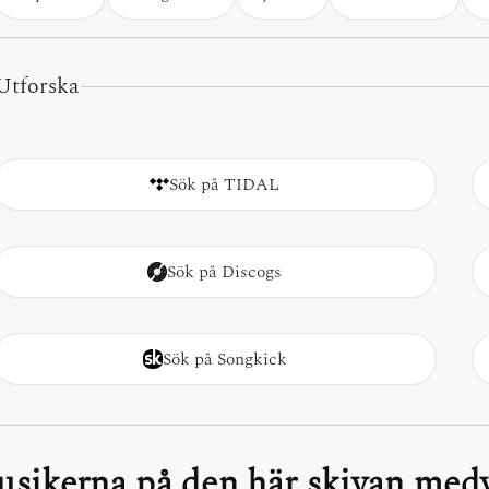
Utforska
Sök på TIDAL
Sök på Discogs
Sök på Songkick
sikerna på den här skivan medv