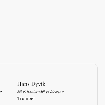
Hans Dyvik
 →
Sök på Jazztips →
Sök på Discogs →
Trumpet