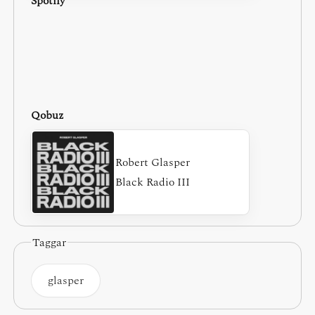
Spotify
Qobuz
Robert Glasper
Black Radio III
Taggar
glasper