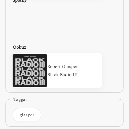
Spotify
Qobuz
Robert Glasper
Black Radio III
Taggar
glasper