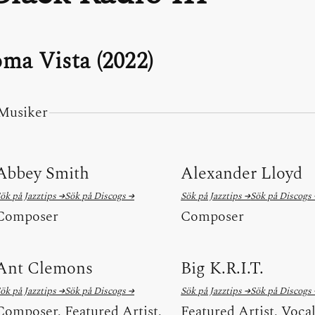
ma Vista (2022)
Musiker
Abbey Smith
Alexander Lloyd
ök på Jazztips →
Sök på Discogs →
Sök på Jazztips →
Sök på Discogs
Composer
Composer
Ant Clemons
Big K.R.I.T.
ök på Jazztips →
Sök på Discogs →
Sök på Jazztips →
Sök på Discogs
Composer, Featured Artist,
Featured Artist, Voca