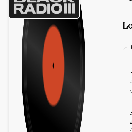
Lo
S
S