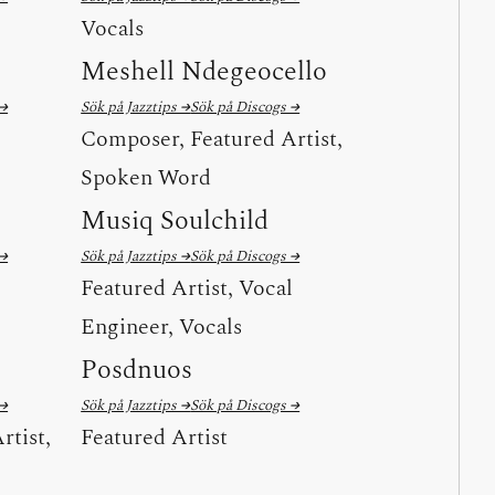
Vocals
Meshell Ndegeocello
 →
Sök på Jazztips →
Sök på Discogs →
Composer, Featured Artist,
Spoken Word
Musiq Soulchild
 →
Sök på Jazztips →
Sök på Discogs →
Featured Artist, Vocal
Engineer, Vocals
Posdnuos
 →
Sök på Jazztips →
Sök på Discogs →
rtist,
Featured Artist