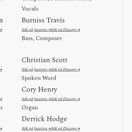
Vocals
x
Burniss Travis
 →
Sök på Jazztips →
Sök på Discogs →
Bass, Composer
Christian Scott
 →
Sök på Jazztips →
Sök på Discogs →
Spoken Word
Cory Henry
 →
Sök på Jazztips →
Sök på Discogs →
ls
Organ
Derrick Hodge
 →
Sök på Jazztips →
Sök på Discogs →