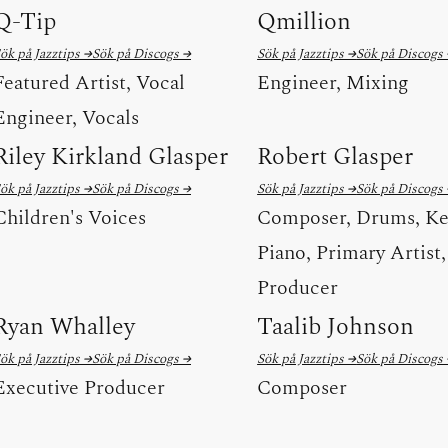
Q-Tip
Qmillion
ök på Jazztips →
Sök på Discogs →
Sök på Jazztips →
Sök på Discogs
Featured Artist, Vocal
Engineer, Mixing
Engineer, Vocals
Riley Kirkland Glasper
Robert Glasper
ök på Jazztips →
Sök på Discogs →
Sök på Jazztips →
Sök på Discogs
Children's Voices
Composer, Drums, Ke
Piano, Primary Artist,
Producer
Ryan Whalley
Taalib Johnson
ök på Jazztips →
Sök på Discogs →
Sök på Jazztips →
Sök på Discogs
Executive Producer
Composer