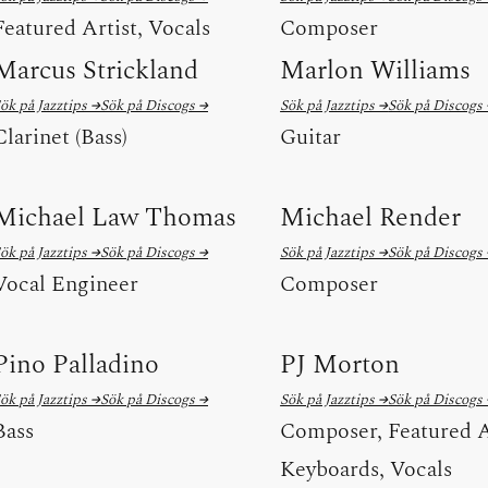
Featured Artist, Vocals
Composer
Marcus Strickland
Marlon Williams
ök på Jazztips →
Sök på Discogs →
Sök på Jazztips →
Sök på Discogs
Clarinet (Bass)
Guitar
Michael Law Thomas
Michael Render
ök på Jazztips →
Sök på Discogs →
Sök på Jazztips →
Sök på Discogs
Vocal Engineer
Composer
Pino Palladino
PJ Morton
ök på Jazztips →
Sök på Discogs →
Sök på Jazztips →
Sök på Discogs
Bass
Composer, Featured A
Keyboards, Vocals