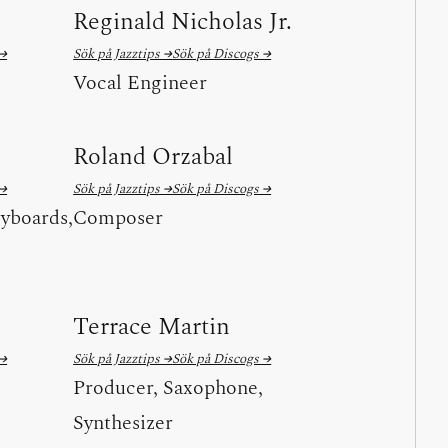
Reginald Nicholas Jr.
 →
Sök på Jazztips →
Sök på Discogs →
Vocal Engineer
Roland Orzabal
 →
Sök på Jazztips →
Sök på Discogs →
yboards,
Composer
Terrace Martin
 →
Sök på Jazztips →
Sök på Discogs →
Producer, Saxophone,
Synthesizer