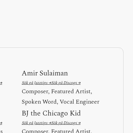
Amir Sulaiman
 →
Sök på Jazztips →
Sök på Discogs →
Composer, Featured Artist,
Spoken Word, Vocal Engineer
BJ the Chicago Kid
 →
Sök på Jazztips →
Sök på Discogs →
ls
Composer, Featured Artist,