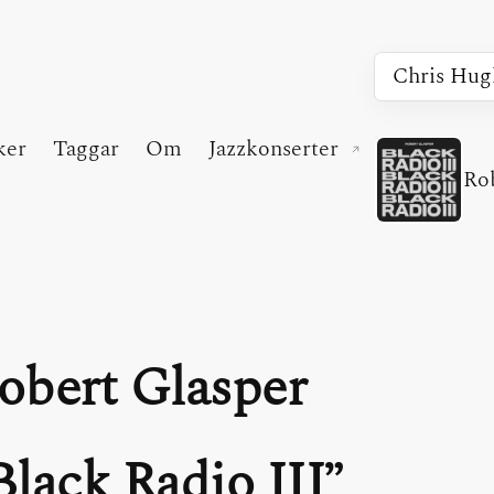
ker
Taggar
Om
Jazzkonserter
(extern länk)
Ro
obert Glasper
Black Radio III