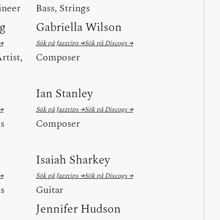
ineer
Bass, Strings
ng
Gabriella Wilson
 →
Sök på Jazztips →
Sök på Discogs →
rtist,
Composer
Ian Stanley
 →
Sök på Jazztips →
Sök på Discogs →
ls
Composer
Isaiah Sharkey
 →
Sök på Jazztips →
Sök på Discogs →
ls
Guitar
Jennifer Hudson