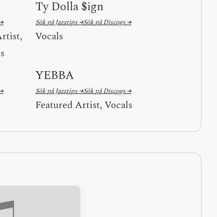
Ty Dolla $ign
 →
Sök på Jazztips →
Sök på Discogs →
rtist,
Vocals
ls
YEBBA
 →
Sök på Jazztips →
Sök på Discogs →
Featured Artist, Vocals