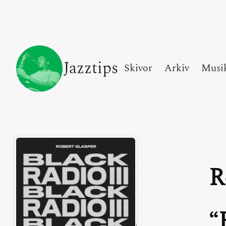
Jazztips
Skivor
Arkiv
Musi
R