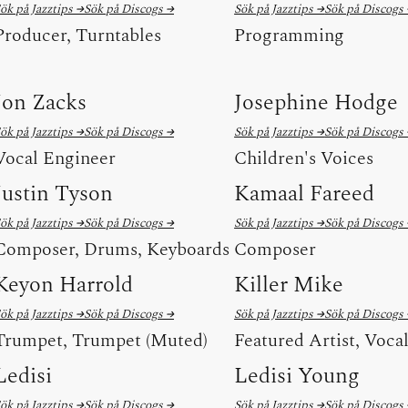
ök på Jazztips →
Sök på Discogs →
Sök på Jazztips →
Sök på Discogs
Producer, Turntables
Programming
Jon Zacks
Josephine Hodge
ök på Jazztips →
Sök på Discogs →
Sök på Jazztips →
Sök på Discogs
Vocal Engineer
Children's Voices
Justin Tyson
Kamaal Fareed
ök på Jazztips →
Sök på Discogs →
Sök på Jazztips →
Sök på Discogs
Composer, Drums, Keyboards
Composer
Keyon Harrold
Killer Mike
ök på Jazztips →
Sök på Discogs →
Sök på Jazztips →
Sök på Discogs
Trumpet, Trumpet (Muted)
Featured Artist, Voca
Ledisi
Ledisi Young
ök på Jazztips →
Sök på Discogs →
Sök på Jazztips →
Sök på Discogs