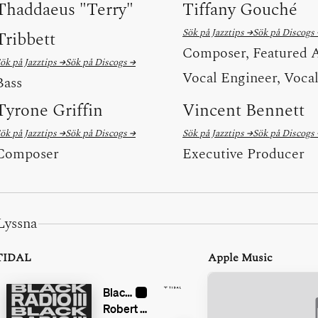
Thaddaeus "Terry"
Tiffany Gouché
Sök på Jazztips →
Sök på Discogs
Tribbett
Composer, Featured A
ök på Jazztips →
Sök på Discogs →
Vocal Engineer, Voca
Bass
Tyrone Griffin
Vincent Bennett
ök på Jazztips →
Sök på Discogs →
Sök på Jazztips →
Sök på Discogs
Composer
Executive Producer
Lyssna
TIDAL
Apple Music